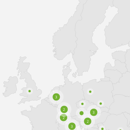
3
2
3
2
2
3